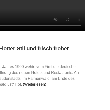
lotter Stil und frisch froher
s Jahres 1900 wehte vom First die deutsche
ffnung des neuen Hotels und Restaurants. An
reudenstadts, im Palmenwald, am Ende des
Waldlust“ Hof.
(Weiterlesen)