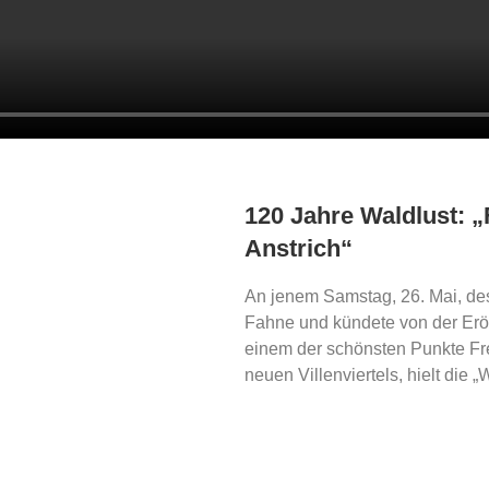
120 Jahre Waldlust: „F
Anstrich“
An jenem Samstag, 26. Mai, de
Fahne und kündete von der Erö
einem der schönsten Punkte F
neuen Villenviertels, hielt die „