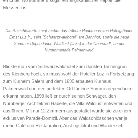
errichtet, wo sommers sogar ein anglikanischer Kaplan die
Messen las.
Die Ansichtskarte zeigt rechts das frühere Haupthaus von Hotelgründer
Ernst Luz jr., sein "Schwarzwaldhotel" am Bahnhof, sowie die neue
Sommer-Dependance Waldlust (links) in der Oberstadt, an der
Kurpromenade Palmenwald
Blickte man vom Schwarzwaldhotel zum dunklen Tannengrün
des Kienberg hoch, so muss wohl der Hotelier Luz in Fortsetzung
zum Kurheim Salem und dem 1895 erbauten Kurhaus
Palmenwald dort den perfekten Ort für eine Sommerdependance
erkannt haben. 1899 ließ er durch seinen Schwager, den
Nürnberger Architekten Häberle, die Villa Waldlust entwerfen und
ausführen. Mit nur 12 Zimmern ausgestattet wurde sie zu einem
exklusiven Parade-Domizil. Aber das Waldschlösschen war ja
mehr: Café und Restauration, Ausflugslokal und Wanderziel.