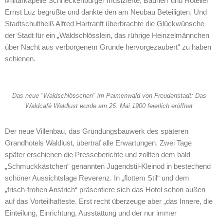
Militärkapelle Schneckenburger musizierte, Bauherr und Hotelier
Ernst Luz begrüßte und dankte den am Neubau Beteiligten. Und
Stadtschultheiß Alfred Hartranft überbrachte die Glückwünsche
der Stadt für ein „Waldschlösslein, das rührige Heinzelmännchen
über Nacht aus verborgenem Grunde hervorgezaubert“ zu haben
schienen.
Das neue "Waldschlösschen" im Palmenwald von Freudenstadt: Das
Waldcafé Waldlust wurde am 26. Mai 1900 feierlich eröffnet
Der neue Villenbau, das Gründungsbauwerk des späteren
Grandhotels Waldlust, übertraf alle Erwartungen. Zwei Tage
später erschienen die Presseberichte und zollten dem bald
„Schmuckkästchen“ genannten Jugendstil-Kleinod in bestechend
schöner Aussichtslage Reverenz. In „flottem Stil“ und dem
„frisch-frohen Anstrich“ präsentiere sich das Hotel schon außen
auf das Vorteilhafteste. Erst recht überzeuge aber „das Innere, die
Einteilung, Einrichtung, Ausstattung und der nur immer