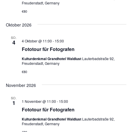
a
ä
Freudenstadt, Germany
a
l
h
€80
l
l
t
e
u
t
Oktober 2026
n
n
u
.
g
SO.
n
4 Oktober @ 11:00
-
15:00
4
A
g
Fototour für Fotografen
n
e
Kulturdenkmal Grandhotel Waldlust
Lauterbadstraße 92,
s
Freudenstadt, Germany
n
i
€80
S
c
u
h
November 2026
t
c
e
h
SO.
1 November @ 11:00
-
15:00
1
n
e
Fototour für Fotografen
-
u
N
Kulturdenkmal Grandhotel Waldlust
Lauterbadstraße 92,
n
Freudenstadt, Germany
a
d
€80