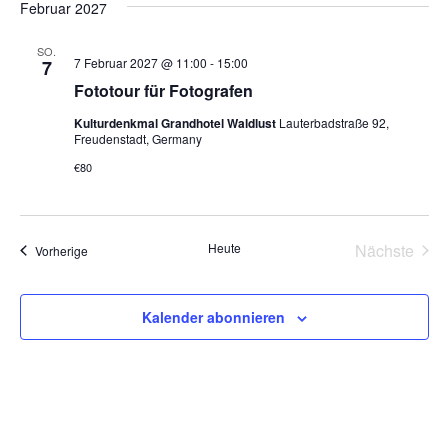
Februar 2027
t
i
SO.
7 Februar 2027 @ 11:00
-
15:00
7
o
Fototour für Fotografen
n
Kulturdenkmal Grandhotel Waldlust
Lauterbadstraße 92,
Freudenstadt, Germany
€80
Heute
Nächste
Veranstaltungen
Vorherige
Veransta
Kalender abonnieren