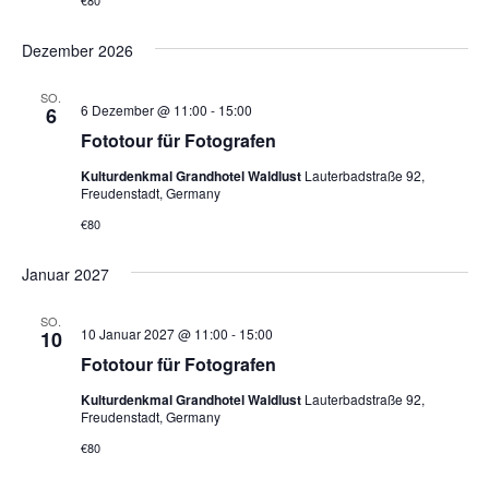
v
A
i
Dezember 2026
n
g
s
a
SO.
6 Dezember @ 11:00
-
15:00
6
t
i
Fototour für Fotografen
i
c
o
Kulturdenkmal Grandhotel Waldlust
Lauterbadstraße 92,
h
Freudenstadt, Germany
n
t
€80
e
n
Januar 2027
,
SO.
N
10 Januar 2027 @ 11:00
-
15:00
10
a
Fototour für Fotografen
v
Kulturdenkmal Grandhotel Waldlust
Lauterbadstraße 92,
Freudenstadt, Germany
i
€80
g
a