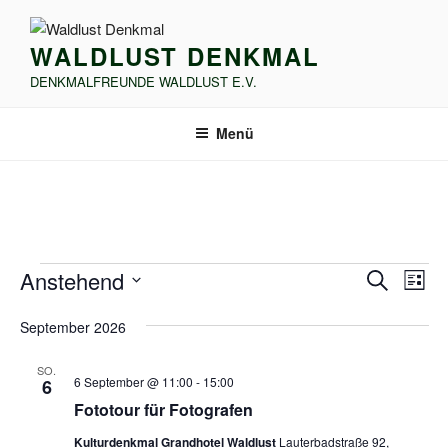
Zum
Inhalt
WALDLUST DENKMAL
springen
DENKMALFREUNDE WALDLUST E.V.
Menü
Veranstaltungen
V
V
Anstehend
S
L
e
e
u
D
i
r
c
September 2026
r
a
s
h
a
t
a
t
e
SO.
n
u
e
6 September @ 11:00
-
15:00
6
n
s
m
Fototour für Fotografen
s
t
w
t
Kulturdenkmal Grandhotel Waldlust
Lauterbadstraße 92,