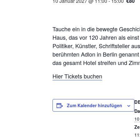
10 Januar 2027 @ 11:00
-
15:00
€80
Tauche ein in die bewegte Geschic
Haus, das vor 120 Jahren als eins
Politiker, Künstler, Schriftsteller
berühmten Adlon in Berlin genannt
das gesamt Hotel streifen und Zimm
Hier Tickets buchen
D
Zum Kalender hinzufügen
Da
10
Ze
11