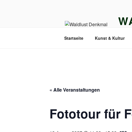
Zum
Inhalt
W
springen
DENK
Startseite
Kunst & Kultur
« Alle Veranstaltungen
Fototour für 