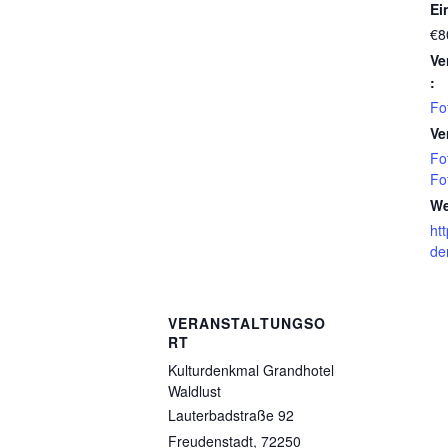
Ein
€8
Ve
:
Fo
Ve
Fo
Fo
We
htt
de
VERANSTALTUNGSO
RT
Kulturdenkmal Grandhotel
Waldlust
Lauterbadstraße 92
Freudenstadt
,
72250