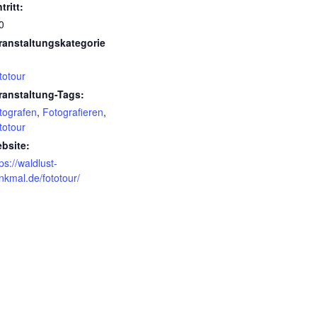
tritt:
0
ranstaltungskategorie
totour
ranstaltung-Tags:
tografen
,
Fotografieren
,
totour
bsite:
ps://waldlust-
nkmal.de/fototour/