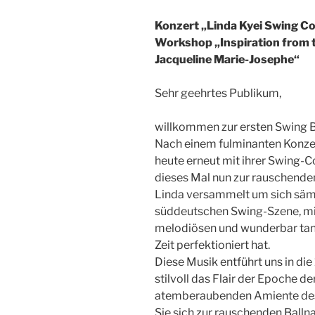
Konzert „Linda Kyei Swing C
Workshop „Inspiration from t
Jacqueline Marie-Josephe“
Sehr geehrtes Publikum,
willkommen zur ersten Swing B
Nach einem fulminanten Konzer
heute erneut mit ihrer Swing-C
dieses Mal nun zur rauschenden
Linda versammelt um sich sämt
süddeutschen Swing-Szene, mit
melodiösen und wunderbar tan
Zeit perfektioniert hat.
Diese Musik entführt uns in die
stilvoll das Flair der Epoche d
atemberaubenden Amiente des
Sie sich zur rauschenden Ballna