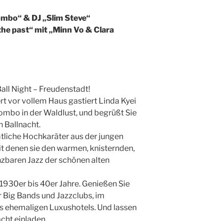
ombo“ & DJ „Slim Steve“
he past“ mit „Minn Vo & Clara
all Night – Freudenstadt!
t vor vollem Haus gastiert Linda Kyei
ombo in der Waldlust, und begrüßt Sie
 Ballnacht.
liche Hochkaräter aus der jungen
 denen sie den warmen, knisternden,
zbaren Jazz der schönen alten
 1930er bis 40er Jahre. Genießen Sie
er Big Bands und Jazzclubs, im
 ehemaligen Luxushotels. Und lassen
cht einladen.