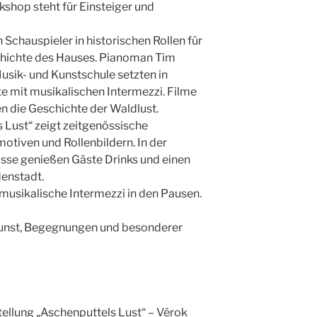
shop steht für Einsteiger und
Schauspieler in historischen Rollen für
schichte des Hauses. Pianoman Tim
usik- und Kunstschule setzten in
 mit musikalischen Intermezzi. Filme
n die Geschichte der Waldlust.
 Lust“ zeigt zeitgenössische
otiven und Rollenbildern. In der
asse genießen Gäste Drinks und einen
denstadt.
usikalische Intermezzi in den Pausen.
 Kunst, Begegnungen und besonderer
ellung „Aschenputtels Lust“ – Vérok