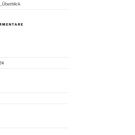
_Überblick
MMENTARE
24