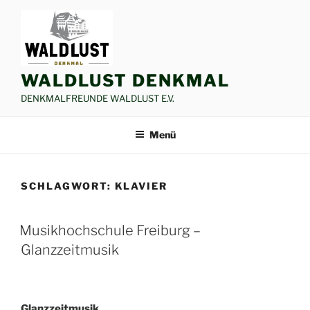
Zum
Inhalt
springen
WALDLUST DENKMAL
DENKMALFREUNDE WALDLUST E.V.
Menü
SCHLAGWORT:
KLAVIER
Musikhochschule Freiburg –
Glanzzeitmusik
Glanzzeitmusik