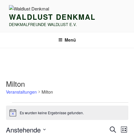
Zum
Inhalt
WALDLUST DENKMAL
springen
DENKMALFREUNDE WALDLUST E.V.
Menü
Milton
Veranstaltungen
Milton
Veranstaltungen
Es wurden keine Ergebnisse gefunden.
H
i
n
V
V
Anstehende
S
w
L
e