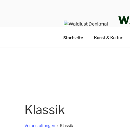
Zum
Inhalt
W
springen
DENK
Startseite
Kunst & Kultur
Klassik
Veranstaltungen
Klassik