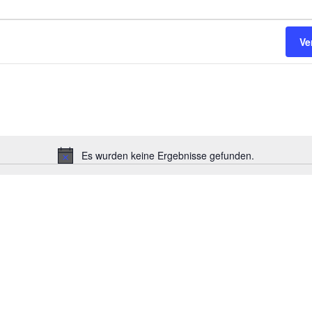
Ve
Es wurden keine Ergebnisse gefunden.
H
i
n
w
e
i
s