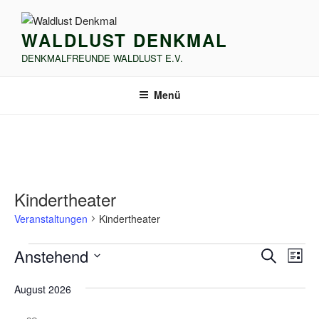
Zum
Inhalt
WALDLUST DENKMAL
springen
DENKMALFREUNDE WALDLUST E.V.
Menü
Kindertheater
Veranstaltungen
Kindertheater
Veranstaltungen
V
V
Anstehend
S
L
e
e
u
D
i
r
c
August 2026
r
a
s
h
a
t
a
t