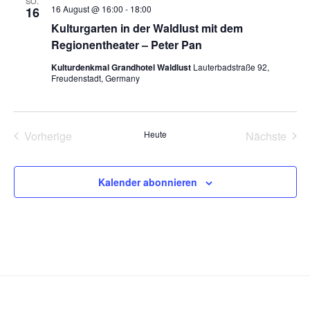
e
SO.
n
u
e
16 August @ 16:00
-
18:00
16
n
s
m
Kulturgarten in der Waldlust mit dem
s
t
w
Regionentheater – Peter Pan
t
a
ä
Kulturdenkmal Grandhotel Waldlust
Lauterbadstraße 92,
a
l
h
Freudenstadt, Germany
l
l
t
e
u
t
n
n
u
Vorherige
Heute
Nächste
.
g
n
Veranstaltungen
Veransta
A
g
n
Kalender abonnieren
e
s
n
i
S
c
u
h
t
c
e
h
n
e