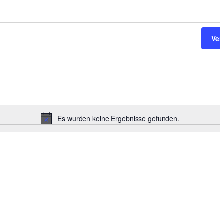
Ve
Es wurden keine Ergebnisse gefunden.
H
i
n
w
e
i
s