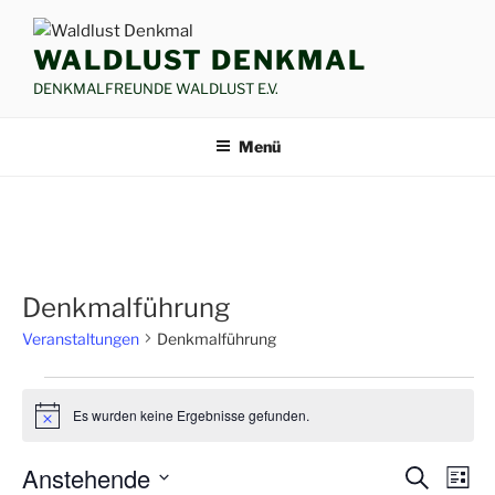
Zum
Inhalt
WALDLUST DENKMAL
springen
DENKMALFREUNDE WALDLUST E.V.
Menü
Denkmalführung
Veranstaltungen
Denkmalführung
Veranstaltungen
Es wurden keine Ergebnisse gefunden.
H
i
n
Anstehende
V
V
S
w
L
e