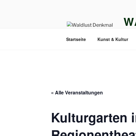
Zum
Inhalt
W
springen
DENK
Startseite
Kunst & Kultur
« Alle Veranstaltungen
Kulturgarten 
Regionentheat