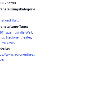
:30 - 22:30
ranstaltungskategorie
nst und Kultur
ranstaltung-Tags:
 80 Tagen um die Welt
,
tur
,
Regionentheater
,
hwarzwald
bsite:
tps://www.regionentheat
de/