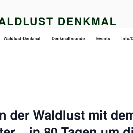
ALDLUST DENKMAL
MALFREUNDE WALDLUST E.V.
Waldlust-Denkmal
Denkmalfreunde
Events
Info/
in der Waldlust mit de
er – in 80 Tagen um d