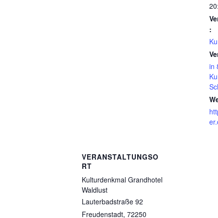
20
Ve
:
Ku
Ve
in
Kul
Sc
We
ht
er.
VERANSTALTUNGSO
RT
Kulturdenkmal Grandhotel
Waldlust
Lauterbadstraße 92
Freudenstadt
,
72250