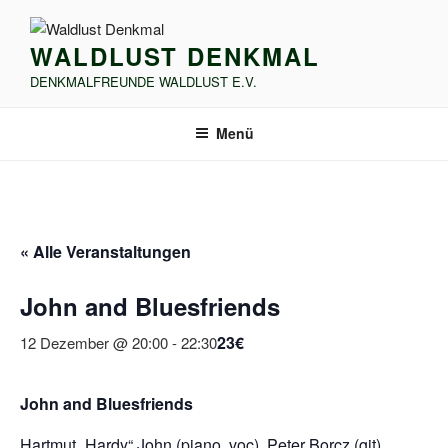
Zum
Inhalt
WALDLUST DENKMAL
springen
DENKMALFREUNDE WALDLUST E.V.
Menü
« Alle Veranstaltungen
John and Bluesfriends
23€
12 Dezember @ 20:00
-
22:30
John and Bluesfriends
Hartmut „Hardy“ John (piano, voc), Peter Borcz (git),