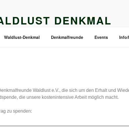
ALDLUST DENKMAL
MALFREUNDE WALDLUST E.V.
Waldlust-Denkmal
Denkmalfreunde
Events
Info
r Denkmalfreunde Waldlust e.V., die sich um den Erhalt und Wi
spende, die unsere kostenintensive Arbeit möglich macht.
rag zu spenden: