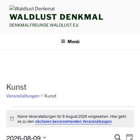
Zum
Inhalt
WALDLUST DENKMAL
springen
DENKMALFREUNDE WALDLUST E.V.
Menü
Kunst
Veranstaltungen
Kunst
Veranstaltungen
Keine Veranstaltungen für 9 August 2026 vorgesehen. Hier geht
für
H
es zu den
nächsten bevorstehenden Veranstaltungen
.
i
9
n
2026-08-09
w
August
V
V
S